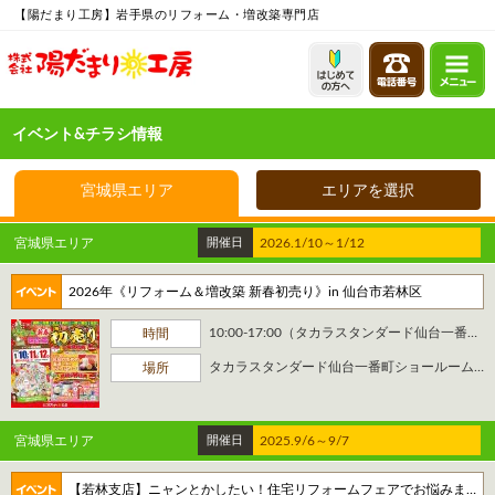
【陽だまり工房】岩手県のリフォーム・増改築専門店
イベント&チラシ情報
宮城県エリア
エリアを選択
宮城県エリア
開催日
2026.1/10～1/12
2026年《リフォーム＆増改築 新春初売り》in 仙台市若林区
10:00-17:00（タカラスタンダード仙台一番町SRは最終日16:00まで）
時間
タカラスタンダード仙台一番町ショールーム、陽だまり工房若林ショールーム
場所
宮城県エリア
開催日
2025.9/6～9/7
【若林支店】ニャンとかしたい！住宅リフォームフェアでお悩みまるっと解決！