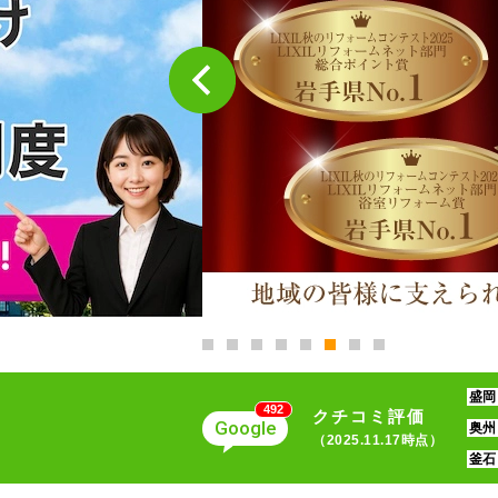
盛岡
492
クチコミ評価
Google
奥州
（2025.11.17時点）
釜石