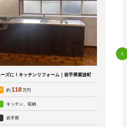
ムーズに！キッチンリフォーム｜岩手県紫波町
118
約
万円
用
キッチン、収納
岩手県