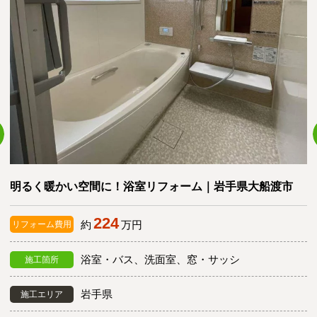
明るく暖かい空間に！浴室リフォーム｜岩手県大船渡市
224
約
万円
リフォーム費用
浴室・バス、洗面室、窓・サッシ
施工箇所
岩手県
施工エリア