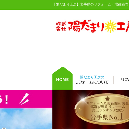
【陽だまり工房】岩手県のリフォーム・増改築専
陽だまり工房の