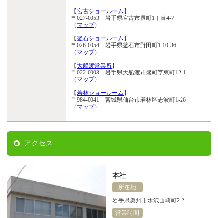
【
宮古ショールーム
】
〒027-0053 岩手県宮古市長町1丁目4-7
（
マップ
）
【
釜石ショールーム
】
〒026-0054 岩手県釜石市野田町1-10-36
（
マップ
）
【
大船渡営業所
】
〒022-0003 岩手県大船渡市盛町字東町12-1
（
マップ
）
【
若林ショールーム
】
〒984-0041 宮城県仙台市若林区志波町1-26
（
マップ
）
アクセス
本社
所在地
岩手県奥州市水沢山崎町2-2
営業時間