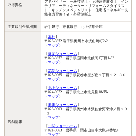
アドバイザー・一級技能士・宅地建物取引士・イン
取得資格
テリアコーディネーター・リフォームスタイリス
ト・キッチンスペシャリスト・住宅省エネルギー技
能者講習修了者・外壁診断士
主要取引金融機関
岩手銀行、東北銀行、北上信用金庫
【
本社
】
〒023-0852 岩手県奥州市水沢山崎町2-2
（
マップ
）
【
盛岡ショールーム
】
〒020-0857 岩手県盛岡市北飯岡1丁目1-82
（
マップ
）
【
花巻ショールーム
】
〒025-0065 岩手県花巻市星が丘１丁目１２−３０
（
マップ
）
【
北上ショールーム
】
〒024-0072 岩手県北上市北鬼柳18-55-1
（
マップ
）
【
奥州ショールーム
】
〒023-0003 岩手県奥州市水沢佐倉河東沖ノ目９９
−１
（
マップ
）
店舗情報
【
一関ショールーム
】
〒021-0063 岩手県一関市山目字大槻24番地4
（
マップ
）