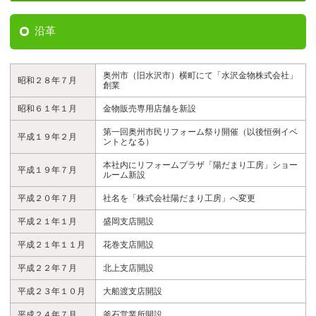
沿革
奥州市（旧水沢市）横町にて「水沢金物株式会社」
昭和２８年７月
創業
昭和６１年１月
金物販売専用店舗を新設
第一回奥州市民リフォーム祭り開催（以後恒例イベ
平成１９年２月
ントとなる）
本社内にリフォームプラザ「陽だまり工房」ショー
平成１９年７月
ルーム新設
平成２０年７月
社名を「株式会社陽だまり工房」へ変更
平成２１年１月
盛岡支店開設
平成２１年１１月
花巻支店開設
平成２２年７月
北上支店開設
平成２３年１０月
大船渡支店開設
平成２４年７月
釜石営業所開設