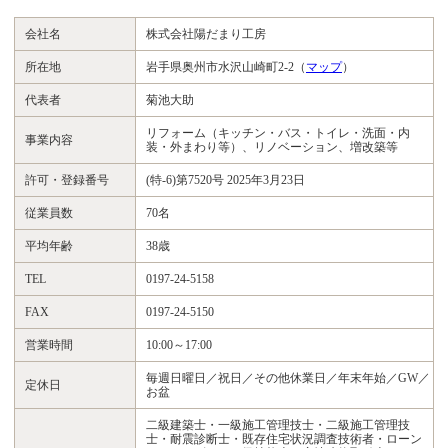
会社名
株式会社陽だまり工房
所在地
岩手県奥州市水沢山崎町2-2（
マップ
）
代表者
菊池大助
リフォーム（キッチン・バス・トイレ・洗面・内
事業内容
装・外まわり等）、リノベーション、増改築等
許可・登録番号
(特-6)第7520号 2025年3月23日
従業員数
70名
平均年齢
38歳
TEL
0197-24-5158
FAX
0197-24-5150
営業時間
10:00～17:00
毎週日曜日／祝日／その他休業日／年末年始／GW／
定休日
お盆
二級建築士・一級施工管理技士・二級施工管理技
士・耐震診断士・既存住宅状況調査技術者・ローン