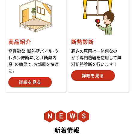
商品紹介
断熱診断
高性能な｢断熱壁パネル･ウ
寒さの原因は一体何なの
レタン床断熱｣と､｢断熱内
か？専門機器を使用して無
窓｣の効果で､お部屋を快適
料断熱診断を行います！
に。
詳細を見る
詳細を見る
N
E
W
S
新着情報