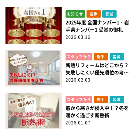
お知らせ
岩手
宮城
2025年度 全国ナンバー1・岩
手県ナンバー1 受賞の御礼
2026.03.16
スタッフから
岩手
宮城
断熱リフォームはどこから？
失敗しにくい優先順位の考え
方
2026.02.03
スタッフから
岩手
宮城
窓から寒さが侵入中！？冬を
暖かく過ごす断熱術
2026.01.07