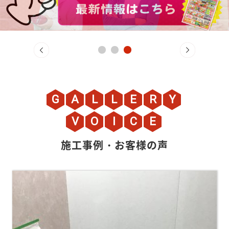
G
A
L
L
E
R
Y
V
O
I
C
E
施工事例・お客様の声