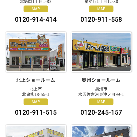
北飯岡1丁目1-82
星が丘1丁目12-30
MAP
MAP
0120-914-414
0120-911-558
北上ショールーム
奥州ショールーム
北上市
奥州市
北鬼柳18-55-1
水沢佐倉河東沖ノ目99-1
MAP
MAP
0120-911-515
0120-245-157