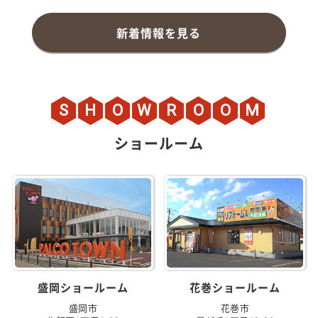
新着情報を見る
S
H
O
W
R
O
O
M
ショールーム
盛岡ショールーム
花巻ショールーム
盛岡市
花巻市