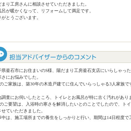
だまり工房さんに相談させていただきました。
風呂が暖かくなって、リフォームして満足です。
りがとうございます。
手県釜石市にお住まいのS様、陽だまり工房釜石支店にいらしゃっ
寒さにお悩みでした。
様のご家族は、築30年の木造戸建てに住んでいらっしゃる3人家族で
地調査にお伺いしたところ、トイレとお風呂が特に古く汚れがあり
様のご要望は、入浴時の寒さを解消したいとのことでしたので、ト
させていただきました。
事中は、施工場所までの養生をしっかりと行い、期間は14日程度で
。