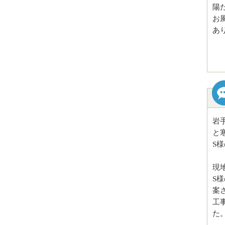
陽
お
あ
岩
と
S
現
S
案
工
た