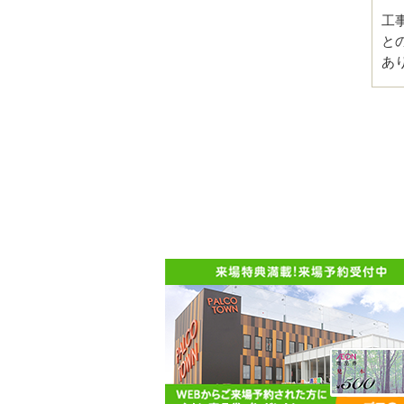
工
と
あ