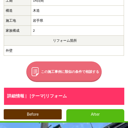
工期
14日間
構造
木造
施工地
岩手県
家族構成
2
リフォーム箇所
外壁
この施工事例に類似の条件で相談する
詳細情報 |
[テーマ]リフォーム
Before
After