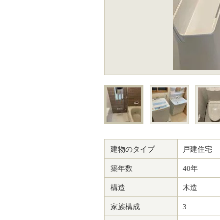
建物のタイプ
戸建住宅
築年数
40年
構造
木造
家族構成
3