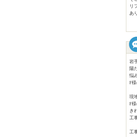
リ
あ
岩
陽
悩
F
現
F
き
工
工