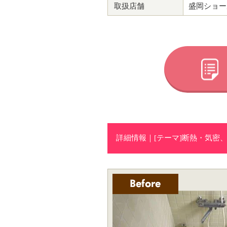
取扱店舗
盛岡ショー
詳細情報｜[テーマ]断熱・気密