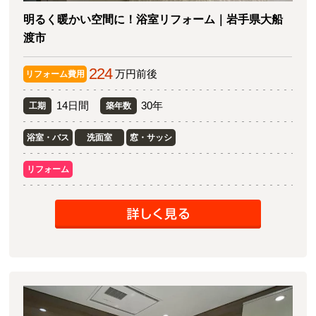
明るく暖かい空間に！浴室リフォーム｜岩手県大船
渡市
224
万円前後
リフォーム費用
14日間
30年
工期
築年数
浴室・バス
洗面室
窓・サッシ
リフォーム