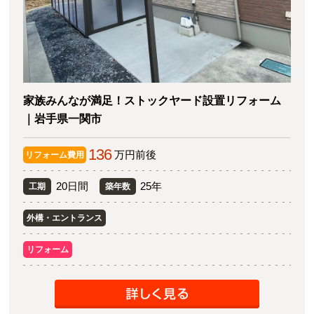
家族みんなが満足！ストックヤード設置リフォーム
｜岩手県一関市
136
万円前後
リフォーム費用
20日間
25年
工期
築年数
外構・エントランス
リフォーム