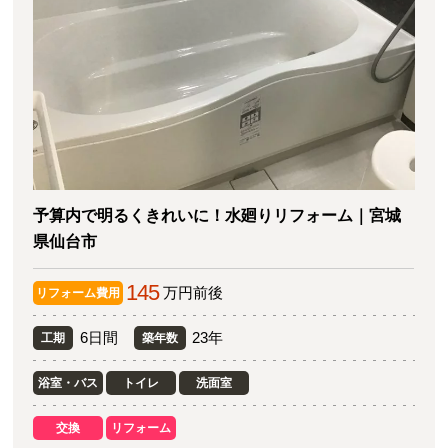
予算内で明るくきれいに！水廻りリフォーム｜宮城
県仙台市
145
万円前後
リフォーム費用
6日間
23年
工期
築年数
浴室・バス
トイレ
洗面室
交換
リフォーム