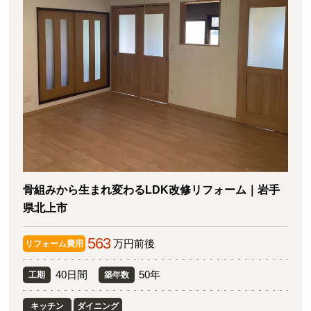
骨組みから生まれ変わるLDK改修リフォーム｜岩手
県北上市
563
万円前後
リフォーム費用
40日間
50年
工期
築年数
キッチン
ダイニング