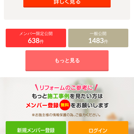
メンバー限定公開
一般公開
638
1483
件
件
もっと見る