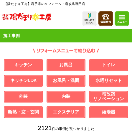
【陽だまり工房】岩手県のリフォーム・増改築専門店
施工事例
キッチン
お風呂
トイレ
キッチンLDK
お風呂・洗面
水廻りセット
増改築
外装
内装
リノベーション
断熱・窓・玄関
エクステリア
給湯器
2121
件の事例が見つかりました