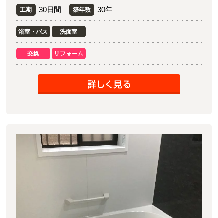
30日間
30年
工期
築年数
浴室・バス
洗面室
交換
リフォーム