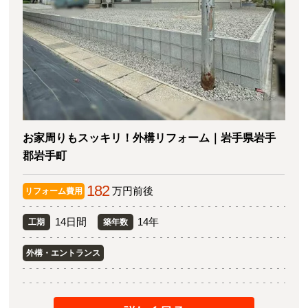
お家周りもスッキリ！外構リフォーム｜岩手県岩手
郡岩手町
182
万円前後
リフォーム費用
14日間
14年
工期
築年数
外構・エントランス