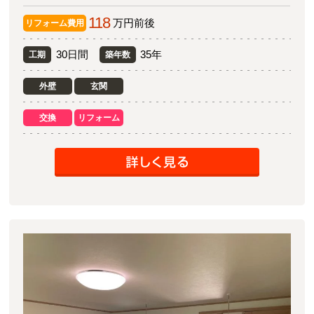
118
万円前後
リフォーム費用
30日間
35年
工期
築年数
外壁
玄関
交換
リフォーム