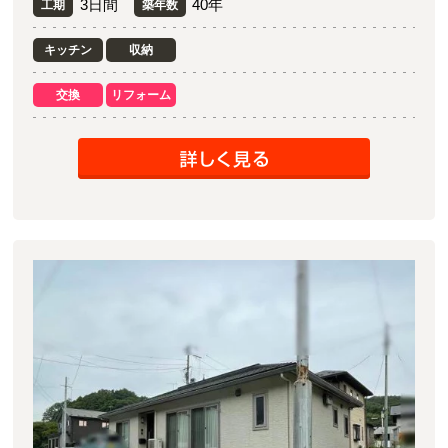
3日間
40年
工期
築年数
キッチン
収納
交換
リフォーム